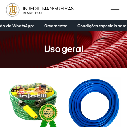
o via WhatsApp
Orçamento
Condições especiais para 
U
s
o
g
e
r
a
l