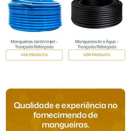
Mangueiras Jardim Injet –
Mangueiras Ar e Água –
Trançada Reforçada
Trançada Reforçada
VER PRODUTO
VER PRODUTO
Q
u
a
l
i
d
a
d
e
e
e
x
p
e
r
i
ê
n
c
i
a
n
o
f
o
r
n
e
c
i
m
e
n
d
o
d
e
m
a
n
g
u
e
i
r
a
s
.