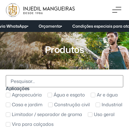
a WhatsApp
Orçamento
Condições especiais para ataca
P
r
o
d
u
t
o
s
A
p
l
i
c
a
ç
õ
e
s
Agropecuária
Água e esgoto
Ar e água
Casa e jardim
Construção civil
Industrial
Limitador / separador de grama
Uso geral
Vira para calçados