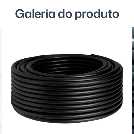
G
a
l
e
r
i
a
d
o
p
r
o
d
u
t
o