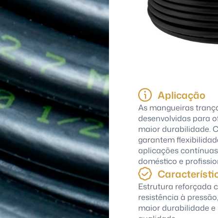
Aplicação
As mangueiras trança
desenvolvidas para of
maior durabilidade. 
garantem flexibilid
aplicações contínuas
doméstico e profissio
Característi
Estrutura reforçada 
resistência à pressão,
maior durabilidade 