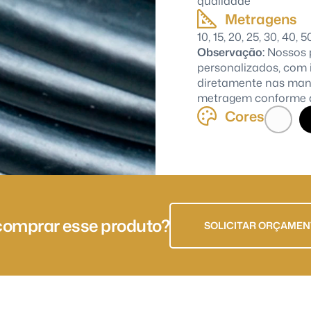
qualidade
Metragens
10, 15, 20, 25, 30, 40,
Observação:
Nossos 
personalizados, com
diretamente nas man
metragem conforme a
Cores
comprar esse produto?
SOLICITAR ORÇAME