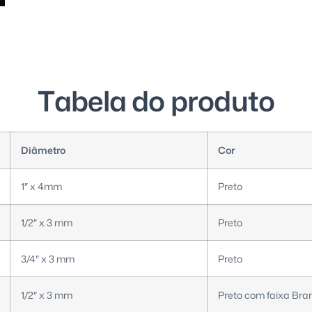
T
a
b
e
l
a
d
o
p
r
o
d
u
t
o
Diâmetro
Cor
1″ x 4mm
Preto
1/2″ x 3 mm
Preto
3/4″ x 3 mm
Preto
1/2″ x 3 mm
Preto com faixa Bra