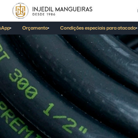
to
Condições especiais para atacado
Produtos diret