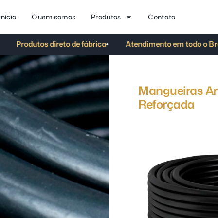
Início
Quem somos
Produtos
Contato
o de fábrica
Atendimento em todo o Brasil
Atendimen
Mangueiras Ar
Reforçada