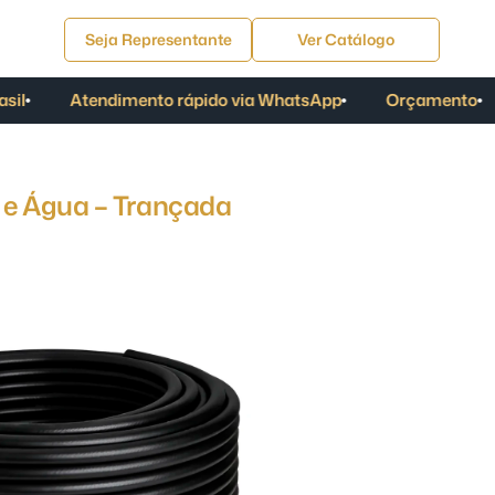
Seja Representante
Ver Catálogo
to rápido via WhatsApp
Orçamento
Condições espe
 e Água – Trançada