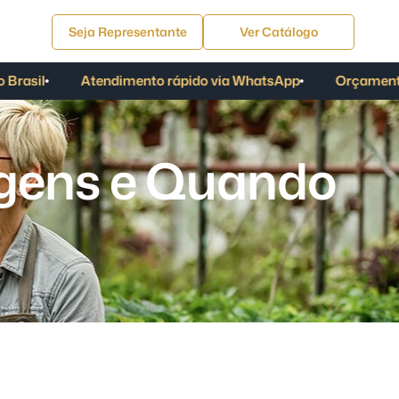
Seja Representante
Ver Catálogo
asil
Atendimento rápido via WhatsApp
Orçamento
g
e
n
s
e
Q
u
a
n
d
o