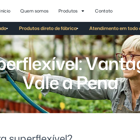
Início
Quem somos
Produtos
Contato
Produtos direto de fábrica
Atendimento em todo o Br
p
e
r
f
l
e
x
í
v
e
l
:
V
a
n
t
a
V
a
l
e
a
P
e
n
a
a superflexível?