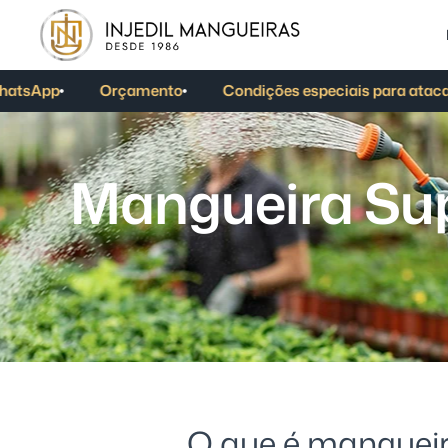
tsApp
Orçamento
Condições especiais para atacado
M
a
n
g
u
e
i
r
a
S
u
O que é mangueir