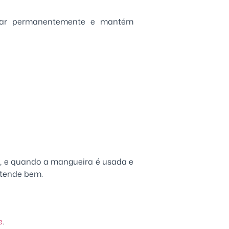
rar permanentemente e mantém
s, e quando a mangueira é usada e
atende bem.
e
.