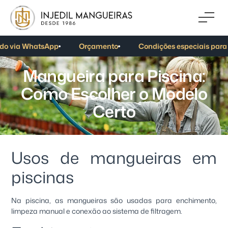
do via WhatsApp
Orçamento
Condições especiais para
M
a
n
g
u
e
i
r
a
p
a
r
a
P
i
s
c
i
n
a
:
C
o
m
o
E
s
c
o
l
h
e
r
o
M
o
d
e
l
o
C
e
r
t
o
Usos de mangueiras em
piscinas
Na piscina, as mangueiras são usadas para enchimento,
limpeza manual e conexão ao sistema de filtragem.