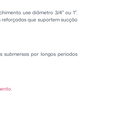
chimento use diâmetro 3/4″ ou 1″.
as reforçadas que suportem sucção
s submersas por longos períodos
mento
.