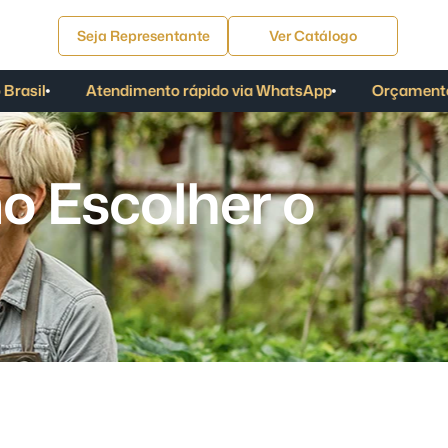
Seja Representante
Ver Catálogo
sil
Atendimento rápido via WhatsApp
Orçamento
m
o
E
s
c
o
l
h
e
r
o