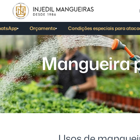
sApp
Orçamento
Condições especiais para atacado
M
a
n
g
u
e
i
r
a
Usos de mangueir