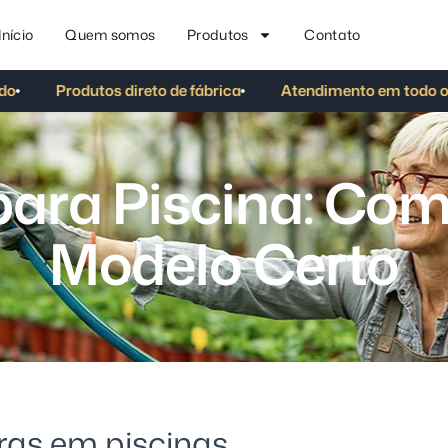
Início
Quem somos
Produtos
Contato
Produtos direto de fábrica
Atendimento em todo o Bra
p
a
r
a
P
i
s
c
i
n
a
:
C
o
M
o
d
e
l
o
C
e
r
t
o
as em piscinas