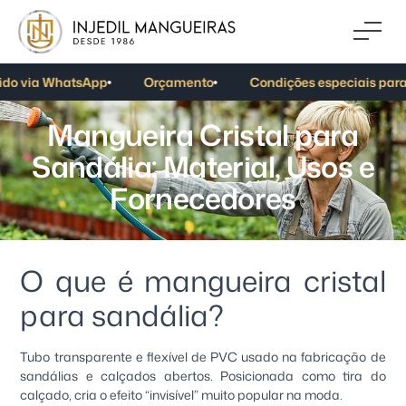
do via WhatsApp
Orçamento
Condições especiais para
M
a
n
g
u
e
i
r
a
C
r
i
s
t
a
l
p
a
r
a
S
a
n
d
á
l
i
a
:
M
a
t
e
r
i
a
l
,
U
s
o
s
e
F
o
r
n
e
c
e
d
o
r
e
s
O que é mangueira cristal
para sandália?
Tubo transparente e flexível de PVC usado na fabricação de
sandálias e calçados abertos. Posicionada como tira do
calçado, cria o efeito “invisível” muito popular na moda.