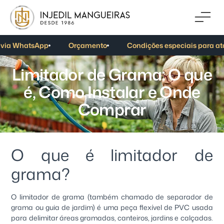
via WhatsApp
Orçamento
Condições especiais para at
L
i
m
i
t
a
d
o
r
d
e
G
r
a
m
a
:
O
q
u
e
é
,
C
o
m
o
I
n
s
t
a
l
a
r
e
O
n
d
e
C
o
m
p
r
a
r
O que é limitador de
grama?
O limitador de grama (também chamado de separador de
grama ou guia de jardim) é uma peça flexível de PVC usada
para delimitar áreas gramadas, canteiros, jardins e calçadas.