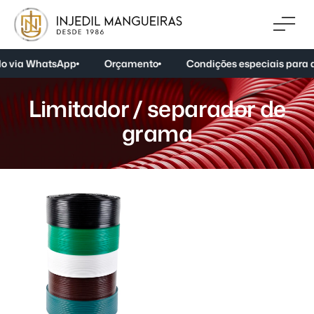
o via WhatsApp
Orçamento
Condições especiais para a
L
i
m
i
t
a
d
o
r
/
s
e
p
a
r
a
d
o
r
d
e
g
r
a
m
a