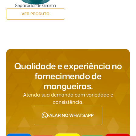
Separador de Grama
VER PRODUTO
Q
u
a
l
i
d
a
d
e
e
e
x
p
e
r
i
ê
n
c
i
a
n
o
f
o
r
n
e
c
i
m
e
n
d
o
d
e
m
a
n
g
u
e
i
r
a
s
.
Atenda sua demanda com variedade e
consistência.
FALAR NO WHATSAPP