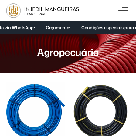
o via WhatsApp
Orçamento
Condições especiais para 
A
g
r
o
p
e
c
u
á
r
i
a