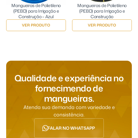
Mangueiras de Polietileno
Mangueiras de Polietileno
(PEBD) para Irrigação e
(PEBD) para Irrigação e
Construção – Azul
Construção
VER PRODUTO
VER PRODUTO
Q
u
a
l
i
d
a
d
e
e
e
x
p
e
r
i
ê
n
c
i
a
n
o
f
o
r
n
e
c
i
m
e
n
d
o
d
e
m
a
n
g
u
e
i
r
a
s
.
Atenda sua demanda com variedade e
consistência.
FALAR NO WHATSAPP